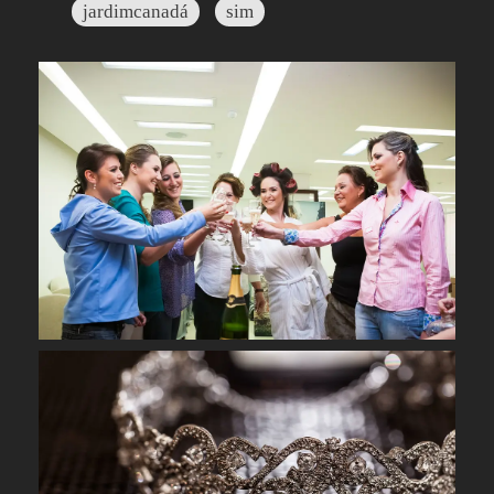
jardimcanadá
sim