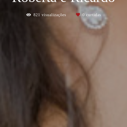
821
visualizações
0
curtidas