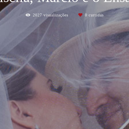
2027
visualizações
0
curtidas