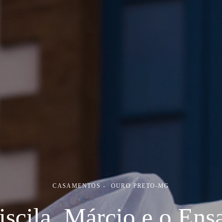
CASAMENTOS
OURO PRETO-MG
iscila, Márcio e o Ens