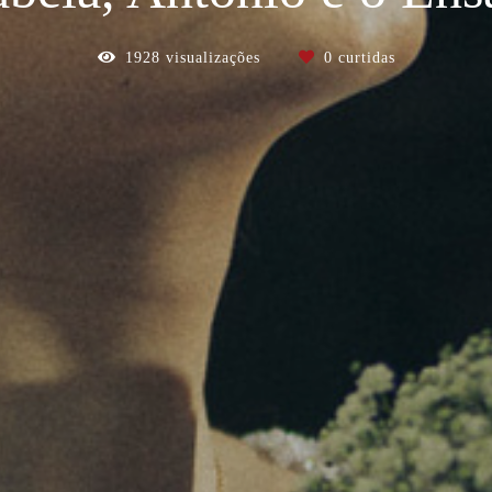
1928
visualizações
0
curtidas