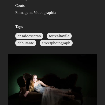
Couto
Filmagem: Videographia
Tags
ensaioexterno
torrealtavila
debutante
streetphotograph