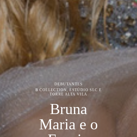
DEBUTANTES
B COLLECTION, ESTÚDIO SLC E
TORRE ALTA VILA
Bruna
Maria e o