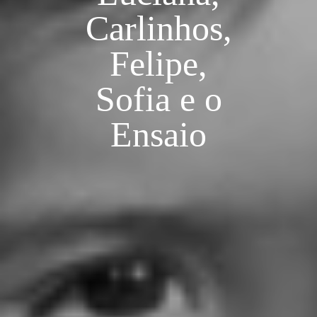
Carlinhos,
Felipe,
Sofia e o
Ensaio