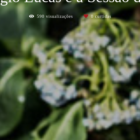
590
visualizações
0
curtidas