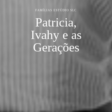
FAMÍLIAS
ESTÚDIO SLC
Patricia,
Ivahy e as
Gerações