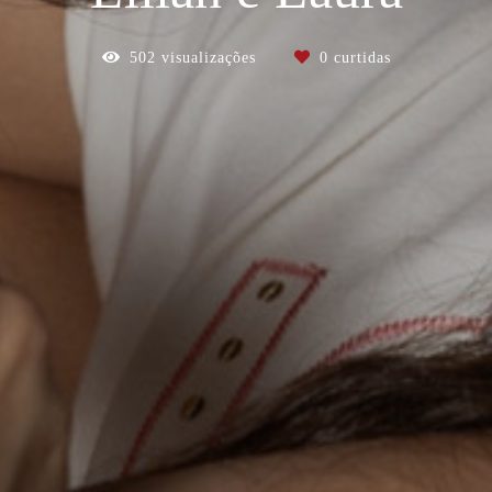
502
visualizações
0
curtidas